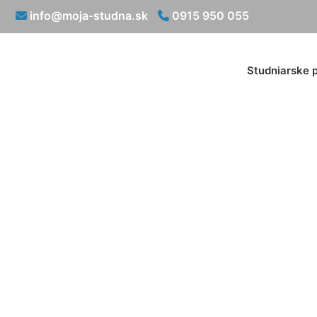
info@moja-studna.sk
0915 950 055
Studniarske 
Op