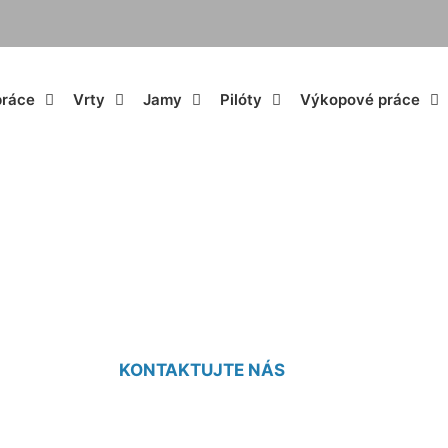
práce
Vrty
Jamy
Pilóty
Výkopové práce
rava studní Ružin
KONTAKTUJTE NÁS