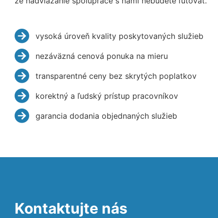
že nadviazanie spolupráce s nami nebudete ľutovať.
vysoká úroveň kvality poskytovaných služieb
nezáväzná cenová ponuka na mieru
transparentné ceny bez skrytých poplatkov
korektný a ľudský prístup pracovníkov
garancia dodania objednaných služieb
Kontaktujte nás