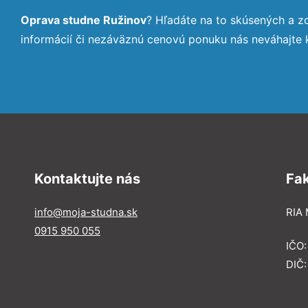
Oprava studne Ružinov
? Hľadáte na to skúsených a 
informácií či nezáväznú cenovú ponuku nás neváhajte
Kontaktujte nás
Fa
info@moja-studna.sk
RIA 
0915 950 055
IČO
DIČ