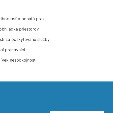
odbornosť a bohatá prax
obhliadka priestorov
ti za poskytované služby
šní pracovníci
oľvek nespokojnosti