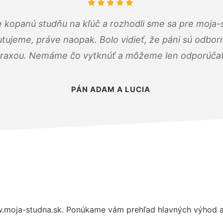
 kopanú studňu na kľúč a rozhodli sme sa pre moja-
tujeme, práve naopak. Bolo vidieť, že páni sú odborn
raxou. Nemáme čo vytknúť a môžeme len odporúčať
PÁN ADAM A LUCIA
.moja-studna.sk. Ponúkame vám prehľad hlavných výhod a 