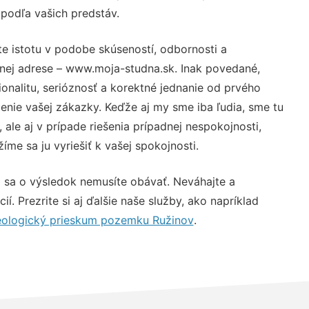
 podľa vašich predstáv.
e istotu v podobe skúseností, odbornosti a
vnej adrese – www.moja-studna.sk. Inak povedané,
nalitu, serióznosť a korektné jednanie od prvého
nie vašej zákazky. Keďže aj my sme iba ľudia, sme tu
 ale aj v prípade riešenia prípadnej nespokojnosti,
me sa ju vyriešiť k vašej spokojnosti.
 sa o výsledok nemusíte obávať. Neváhajte a
ií. Prezrite si aj ďalšie naše služby, ako napríklad
ologický prieskum pozemku Ružinov
.