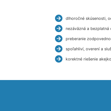
dlhoročné skúsenosti, 
nezáväzná a bezplatná 
preberanie zodpovednos
spoľahliví, overení a slu
korektné riešenie akejk