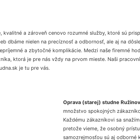
 kvalitné a zároveň cenovo rozumné služby, ktoré sú pri
užieb dbáme nielen na precíznosť a odbornosť, ale aj na dôs
ríjemné a zbytočné komplikácie. Medzi naše firemné hodno
ka, ktorá je pre nás vždy na prvom mieste. Naši pracovníc
na.sk je tu pre vás.
Oprava (starej) studne Ružino
množstvo spokojných zákazníkov 
Každému zákazníkovi sa snažíme
pretože vieme, že osobný príst
samozrejmosťou sú aj odborné ko