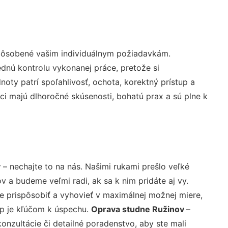
spôsobené vašim individuálnym požiadavkám.
lednú kontrolu vykonanej práce, pretože si
ty patrí spoľahlivosť, ochota, korektný prístup a
i majú dlhoročné skúsenosti, bohatú prax a sú plne k
v
– nechajte to na nás. Našimi rukami prešlo veľké
a budeme veľmi radi, ak sa k nim pridáte aj vy.
 prispôsobiť a vyhovieť v maximálnej možnej miere,
up je kľúčom k úspechu.
Oprava studne Ružinov
–
nzultácie či detailné poradenstvo, aby ste mali