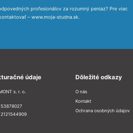
zodpovedných profesionálov za rozumný peniaz? Pre viac
 kontaktovať – www.moja-studna.sk.
kturačné údaje
Dôležité odkazy
MONT s. r. o.
O nás
Kontakt
: 53878027
Ochrana osobných údajov
: 2121544909