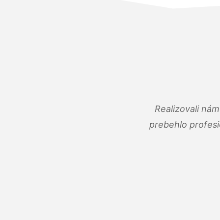
Realizovali ná
prebehlo profes