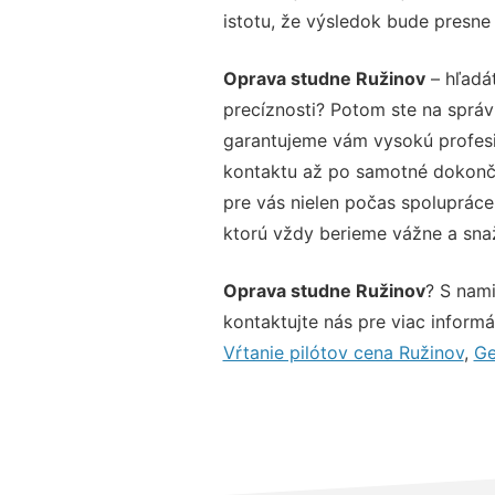
istotu, že výsledok bude presne
Oprava studne Ružinov
– hľadát
precíznosti? Potom ste na sprá
garantujeme vám vysokú profesio
kontaktu až po samotné dokonče
pre vás nielen počas spolupráce,
ktorú vždy berieme vážne a snaží
Oprava studne Ružinov
? S nami
kontaktujte nás pre viac informác
Vŕtanie pilótov cena Ružinov
,
Ge