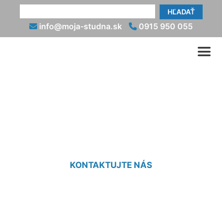
HĽADAŤ
info@moja-studna.sk
0915 950 055
Osadenie vodomernej
šachty cena Pama
KONTAKTUJTE NÁS