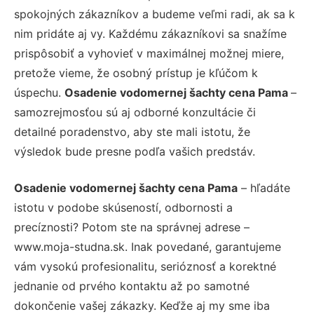
spokojných zákazníkov a budeme veľmi radi, ak sa k
nim pridáte aj vy. Každému zákazníkovi sa snažíme
prispôsobiť a vyhovieť v maximálnej možnej miere,
pretože vieme, že osobný prístup je kľúčom k
úspechu.
Osadenie vodomernej šachty cena Pama
–
samozrejmosťou sú aj odborné konzultácie či
detailné poradenstvo, aby ste mali istotu, že
výsledok bude presne podľa vašich predstáv.
Osadenie vodomernej šachty cena Pama
– hľadáte
istotu v podobe skúseností, odbornosti a
precíznosti? Potom ste na správnej adrese –
www.moja-studna.sk. Inak povedané, garantujeme
vám vysokú profesionalitu, serióznosť a korektné
jednanie od prvého kontaktu až po samotné
dokončenie vašej zákazky. Keďže aj my sme iba