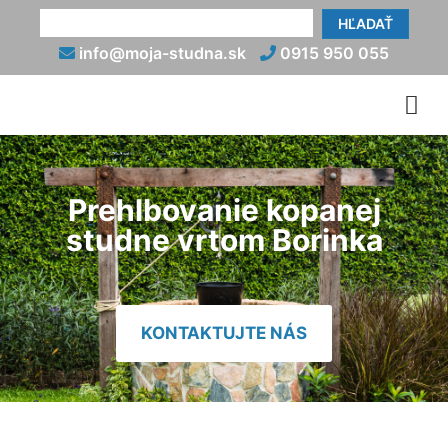
HĽADAŤ
info@moja-studna.sk
0915 950 055
Prehlbovanie kopanej
studne vrtom Borinka
KONTAKTUJTE NÁS