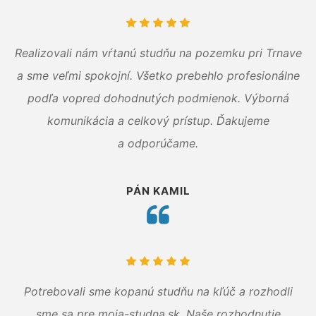
Realizovali nám vŕtanú studňu na pozemku pri Trnave
a sme veľmi spokojní. Všetko prebehlo profesionálne
podľa vopred dohodnutých podmienok. Výborná
komunikácia a celkový prístup. Ďakujeme
a odporúčame.
PÁN KAMIL
Potrebovali sme kopanú studňu na kľúč a rozhodli
sme sa pre moja-studna.sk. Naše rozhodnutie