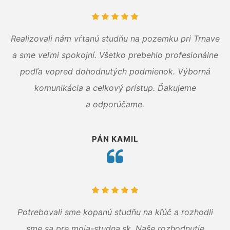
Realizovali nám vŕtanú studňu na pozemku pri Trnave
a sme veľmi spokojní. Všetko prebehlo profesionálne
podľa vopred dohodnutých podmienok. Výborná
komunikácia a celkový prístup. Ďakujeme
a odporúčame.
PÁN KAMIL
Potrebovali sme kopanú studňu na kľúč a rozhodli
sme sa pre moja-studna.sk. Naše rozhodnutie