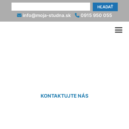
HĽADAŤ
info@moja-studna.sk
0915 950 055
Projekt vŕtanej studne
Koliba
KONTAKTUJTE NÁS