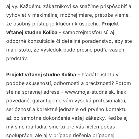
aj vy. Každému zákazníkovi sa snažíme prispôsobiť a
vyhovieť v maximálnej možnej miere, pretože vieme,
že osobný prístup je kľúčom k úspechu.
Projekt
vŕtanej studne Koliba
– samozrejmosťou sú aj
odborné konzultácie či detailné poradenstvo, aby ste
mali istotu, že výsledok bude presne podľa vašich
predstáv.
Projekt vŕtanej studne Koliba
– hľadáte istotu v
podobe skúseností, odbornosti a precíznosti? Potom
ste na správnej adrese – www.moja-studna.sk. Inak
povedané, garantujeme vám vysokú profesionalitu,
serióznosť a korektné jednanie od prvého kontaktu
až po samotné dokončenie vašej zákazky. Keďže aj
my sme iba ľudia, sme tu pre vás nielen počas
spolupráce, ale aj v prípade riešenia prípadnej