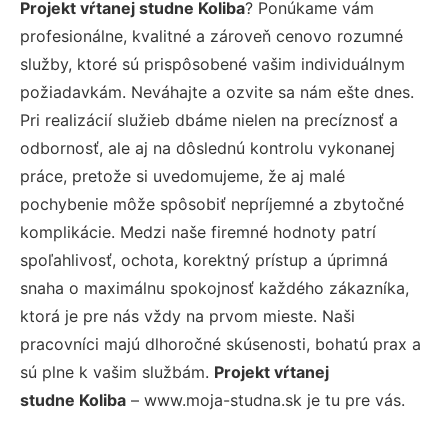
Projekt vŕtanej studne Koliba
? Ponúkame vám
profesionálne, kvalitné a zároveň cenovo rozumné
služby, ktoré sú prispôsobené vašim individuálnym
požiadavkám. Neváhajte a ozvite sa nám ešte dnes.
Pri realizácií služieb dbáme nielen na precíznosť a
odbornosť, ale aj na dôslednú kontrolu vykonanej
práce, pretože si uvedomujeme, že aj malé
pochybenie môže spôsobiť nepríjemné a zbytočné
komplikácie. Medzi naše firemné hodnoty patrí
spoľahlivosť, ochota, korektný prístup a úprimná
snaha o maximálnu spokojnosť každého zákazníka,
ktorá je pre nás vždy na prvom mieste. Naši
pracovníci majú dlhoročné skúsenosti, bohatú prax a
sú plne k vašim službám.
Projekt vŕtanej
studne Koliba
– www.moja-studna.sk je tu pre vás.