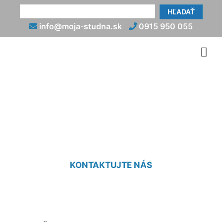
HĽADAŤ
info@moja-studna.sk
0915 950 055
Prútikár cena Štvrtok na
Ostrove
KONTAKTUJTE NÁS