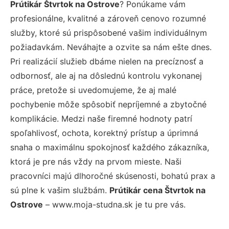
Prútikár Štvrtok na Ostrove
? Ponúkame vám
profesionálne, kvalitné a zároveň cenovo rozumné
služby, ktoré sú prispôsobené vašim individuálnym
požiadavkám. Neváhajte a ozvite sa nám ešte dnes.
Pri realizácií služieb dbáme nielen na precíznosť a
odbornosť, ale aj na dôslednú kontrolu vykonanej
práce, pretože si uvedomujeme, že aj malé
pochybenie môže spôsobiť nepríjemné a zbytočné
komplikácie. Medzi naše firemné hodnoty patrí
spoľahlivosť, ochota, korektný prístup a úprimná
snaha o maximálnu spokojnosť každého zákazníka,
ktorá je pre nás vždy na prvom mieste. Naši
pracovníci majú dlhoročné skúsenosti, bohatú prax a
sú plne k vašim službám.
Prútikár cena Štvrtok na
Ostrove
– www.moja-studna.sk je tu pre vás.