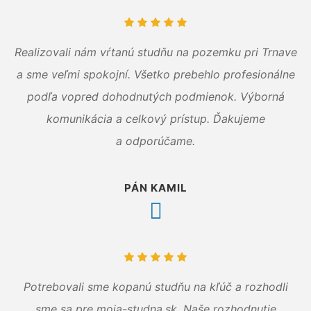
Realizovali nám vŕtanú studňu na pozemku pri Trnave
a sme veľmi spokojní. Všetko prebehlo profesionálne
podľa vopred dohodnutých podmienok. Výborná
komunikácia a celkový prístup. Ďakujeme
a odporúčame.
PÁN KAMIL
Potrebovali sme kopanú studňu na kľúč a rozhodli
sme sa pre moja-studna.sk. Naše rozhodnutie