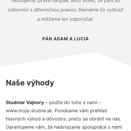
neľutujeme, práve naopak. Bolo vidieť, že páni sú
odborníci s dlhoročnou praxou. Nemáme čo vytknúť
a môžeme len odporúčať.
PÁN ADAM A LUCIA
Naše výhody
Studniar Vajnory
– poďte do toho s nami –
www.moja-studna.sk. Ponúkame vám prehľad
hlavných výhod a dôvodov, prečo sa obrátiť na nás.
Garantujeme vám, že nadviazanie spolupráce s nami