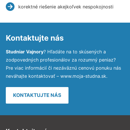
korektné riešenie akejkoľvek nespokojnosti
Kontaktujte nás
Studniar Vajnory
? Hľadáte na to skúsených a
zodpovedných profesionálov za rozumný peniaz?
Pre viac informácií či nezáväznú cenovú ponuku nás
neváhajte kontaktovať – www.moja-studna.sk.
KONTAKTUJTE NÁS