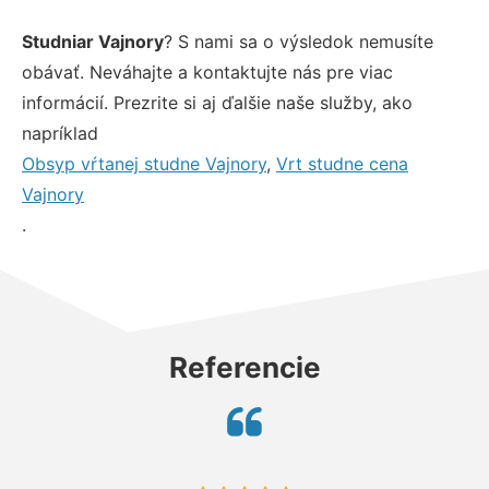
Studniar Vajnory
? S nami sa o výsledok nemusíte
obávať. Neváhajte a kontaktujte nás pre viac
informácií. Prezrite si aj ďalšie naše služby, ako
napríklad
Obsyp vŕtanej studne Vajnory
,
Vrt studne cena
Vajnory
.
Referencie