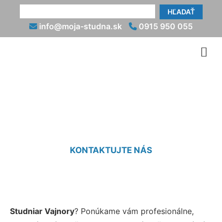
HĽADAŤ
info@moja-studna.sk
0915 950 055
Studniar Vajnory
KONTAKTUJTE NÁS
Studniar Vajnory
? Ponúkame vám profesionálne,