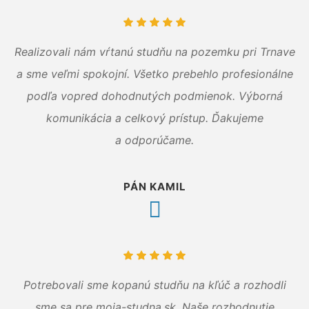
Realizovali nám vŕtanú studňu na pozemku pri Trnave
a sme veľmi spokojní. Všetko prebehlo profesionálne
podľa vopred dohodnutých podmienok. Výborná
komunikácia a celkový prístup. Ďakujeme
a odporúčame.
PÁN KAMIL
Potrebovali sme kopanú studňu na kľúč a rozhodli
sme sa pre moja-studna.sk. Naše rozhodnutie