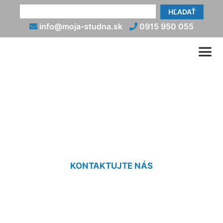
HĽADAŤ
info@moja-studna.sk
0915 950 055
Studniarske práce Karlova
Ves
KONTAKTUJTE NÁS