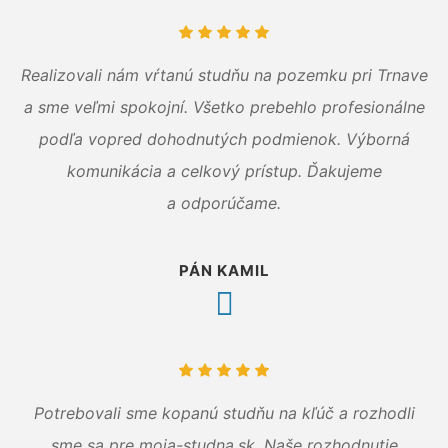
Realizovali nám vŕtanú studňu na pozemku pri Trnave
a sme veľmi spokojní. Všetko prebehlo profesionálne
podľa vopred dohodnutých podmienok. Výborná
komunikácia a celkový prístup. Ďakujeme
a odporúčame.
PÁN KAMIL
Potrebovali sme kopanú studňu na kľúč a rozhodli
sme sa pre moja-studna.sk. Naše rozhodnutie