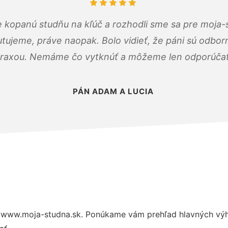
 kopanú studňu na kľúč a rozhodli sme sa pre moja-
tujeme, práve naopak. Bolo vidieť, že páni sú odborn
raxou. Nemáme čo vytknúť a môžeme len odporúčať
PÁN ADAM A LUCIA
 www.moja-studna.sk. Ponúkame vám prehľad hlavných výho