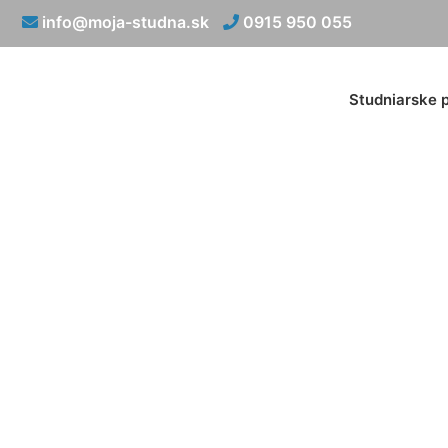
info@moja-studna.sk
0915 950 055
Studniarske 
Studn