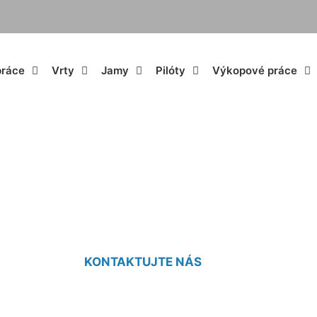
práce
Vrty
Jamy
Pilóty
Výkopové práce
iarske práce Zurn
KONTAKTUJTE NÁS