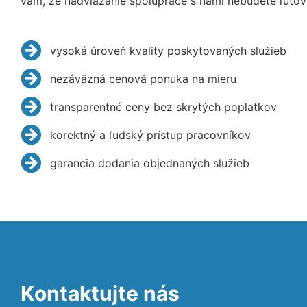
vám, že nadviazanie spolupráce s nami nebudete ľutov
vysoká úroveň kvality poskytovaných služieb
nezáväzná cenová ponuka na mieru
transparentné ceny bez skrytých poplatkov
korektný a ľudský prístup pracovníkov
garancia dodania objednaných služieb
Kontaktujte nás