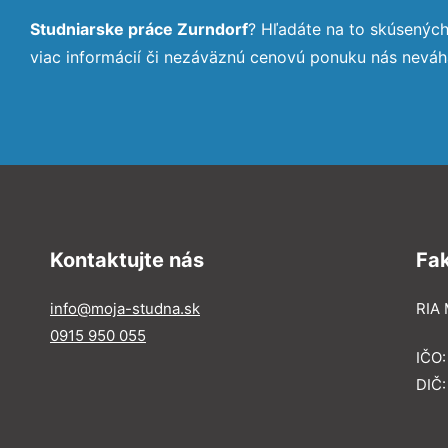
Studniarske práce Zurndorf
? Hľadáte na to skúsenýc
viac informácií či nezáväznú cenovú ponuku nás neváh
Kontaktujte nás
Fa
info@moja-studna.sk
RIA 
0915 950 055
IČO
DIČ