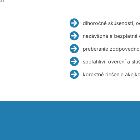
ať.
dlhoročné skúsenosti, 
nezáväzná a bezplatná 
preberanie zodpovednos
spoľahliví, overení a slu
korektné riešenie akejk