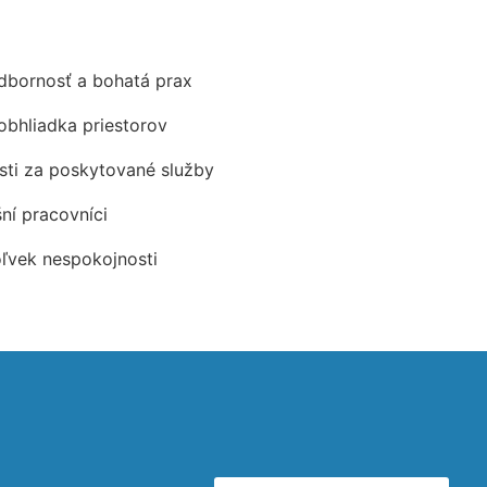
odbornosť a bohatá prax
obhliadka priestorov
ti za poskytované služby
šní pracovníci
oľvek nespokojnosti