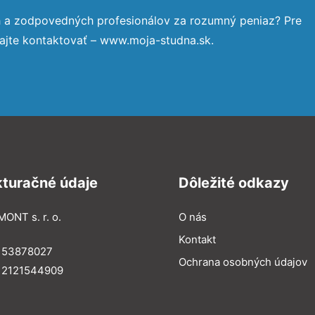
h a zodpovedných profesionálov za rozumný peniaz? Pre
ajte kontaktovať – www.moja-studna.sk.
kturačné údaje
Dôležité odkazy
MONT s. r. o.
O nás
Kontakt
: 53878027
Ochrana osobných údajov
: 2121544909