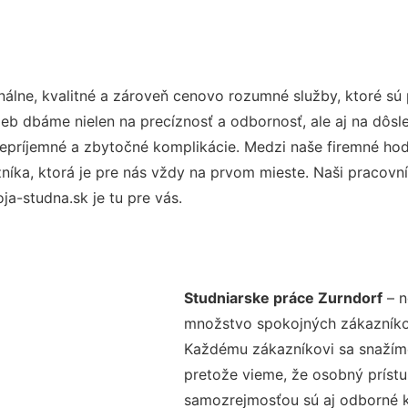
álne, kvalitné a zároveň cenovo rozumné služby, ktoré sú
užieb dbáme nielen na precíznosť a odbornosť, ale aj na dôs
ríjemné a zbytočné komplikácie. Medzi naše firemné hodno
ka, ktorá je pre nás vždy na prvom mieste. Naši pracovníc
a-studna.sk je tu pre vás.
Studniarske práce Zurndorf
– n
množstvo spokojných zákazníkov 
Každému zákazníkovi sa snažíme
pretože vieme, že osobný príst
samozrejmosťou sú aj odborné ko