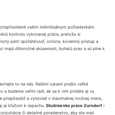
 prispôsobené vašim individuálnym požiadavkám.
lednú kontrolu vykonanej práce, pretože si
ty patrí spoľahlivosť, ochota, korektný prístup a
i majú dlhoročné skúsenosti, bohatú prax a sú plne k
echajte to na nás. Našimi rukami prešlo veľké
a budeme veľmi radi, ak sa k nim pridáte aj vy.
 prispôsobiť a vyhovieť v maximálnej možnej miere,
up je kľúčom k úspechu.
Studniarske práce Zurndorf
–
nzultácie či detailné poradenstvo, aby ste mali