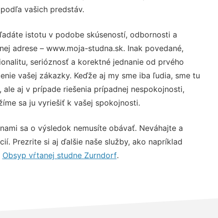
 podľa vašich predstáv.
ľadáte istotu v podobe skúseností, odbornosti a
vnej adrese – www.moja-studna.sk. Inak povedané,
nalitu, serióznosť a korektné jednanie od prvého
nie vašej zákazky. Keďže aj my sme iba ľudia, sme tu
 ale aj v prípade riešenia prípadnej nespokojnosti,
me sa ju vyriešiť k vašej spokojnosti.
 nami sa o výsledok nemusíte obávať. Neváhajte a
ií. Prezrite si aj ďalšie naše služby, ako napríklad
,
Obsyp vŕtanej studne Zurndorf
.