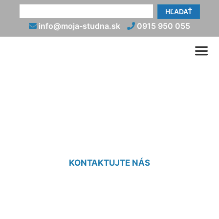
HĽADAŤ
info@moja-studna.sk
0915 950 055
Svahovanie výkopu Karlova
Ves
KONTAKTUJTE NÁS