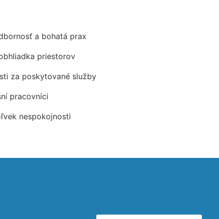
odbornosť a bohatá prax
obhliadka priestorov
ti za poskytované služby
šní pracovníci
oľvek nespokojnosti