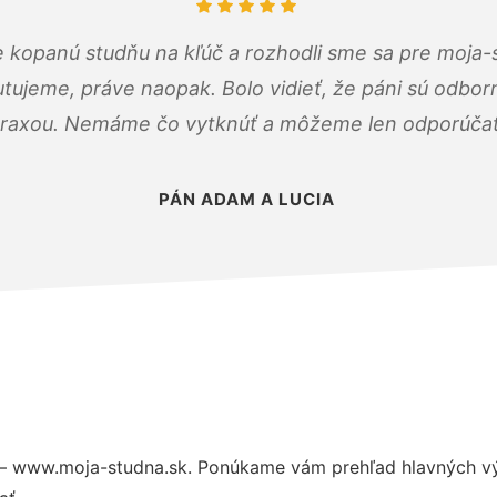
 kopanú studňu na kľúč a rozhodli sme sa pre moja-
tujeme, práve naopak. Bolo vidieť, že páni sú odborn
raxou. Nemáme čo vytknúť a môžeme len odporúčať
PÁN ADAM A LUCIA
– www.moja-studna.sk. Ponúkame vám prehľad hlavných vý