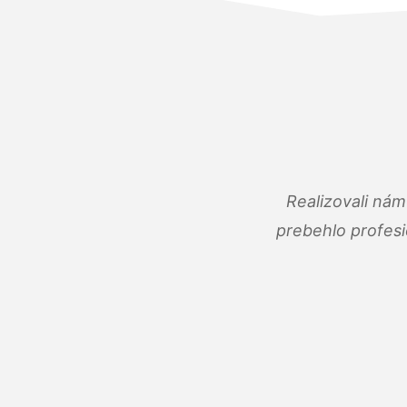
Realizovali ná
prebehlo profes