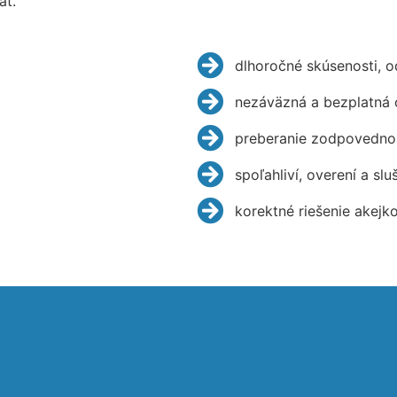
ať.
dlhoročné skúsenosti, 
nezáväzná a bezplatná 
preberanie zodpovednos
spoľahliví, overení a slu
korektné riešenie akejk