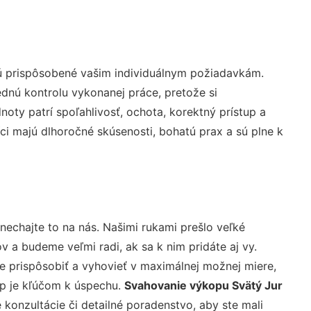
sú prispôsobené vašim individuálnym požiadavkám.
lednú kontrolu vykonanej práce, pretože si
ty patrí spoľahlivosť, ochota, korektný prístup a
i majú dlhoročné skúsenosti, bohatú prax a sú plne k
nechajte to na nás. Našimi rukami prešlo veľké
a budeme veľmi radi, ak sa k nim pridáte aj vy.
 prispôsobiť a vyhovieť v maximálnej možnej miere,
up je kľúčom k úspechu.
Svahovanie výkopu Svätý Jur
konzultácie či detailné poradenstvo, aby ste mali