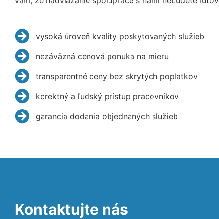
vám, že nadviazanie spolupráce s nami nebudete ľutov
vysoká úroveň kvality poskytovaných služieb
nezáväzná cenová ponuka na mieru
transparentné ceny bez skrytých poplatkov
korektný a ľudský prístup pracovníkov
garancia dodania objednaných služieb
Kontaktujte nás