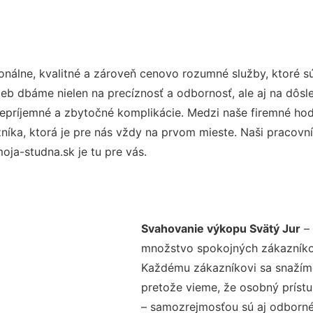
nálne, kvalitné a zároveň cenovo rozumné služby, ktoré 
užieb dbáme nielen na precíznosť a odbornosť, ale aj na dôs
ríjemné a zbytočné komplikácie. Medzi naše firemné hodno
ka, ktorá je pre nás vždy na prvom mieste. Naši pracovníc
ja-studna.sk je tu pre vás.
Svahovanie výkopu Svätý Jur
– 
množstvo spokojných zákazníkov 
Každému zákazníkovi sa snažíme
pretože vieme, že osobný príst
– samozrejmosťou sú aj odborné 