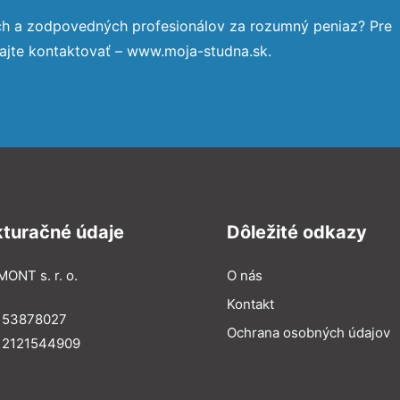
ch a zodpovedných profesionálov za rozumný peniaz? Pre
ajte kontaktovať – www.moja-studna.sk.
kturačné údaje
Dôležité odkazy
MONT s. r. o.
O nás
Kontakt
: 53878027
Ochrana osobných údajov
: 2121544909