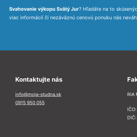
Svahovanie výkopu Svätý Jur
? Hľadáte na to skúsený
viac informácií či nezáväznú cenovú ponuku nás neváh
Kontaktujte nás
Fa
info@moja-studna.sk
RIA 
0915 950 055
IČO
DIČ