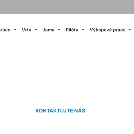
práce
Vrty
Jamy
Pilóty
Výkopové práce
vanie výkopu Svät
KONTAKTUJTE NÁS