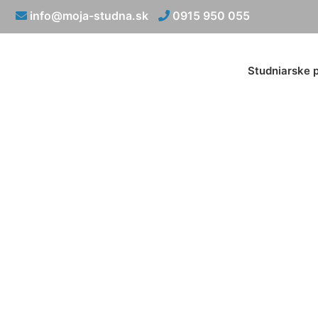
info@moja-studna.sk
0915 950 055
Studniarske 
Svaho