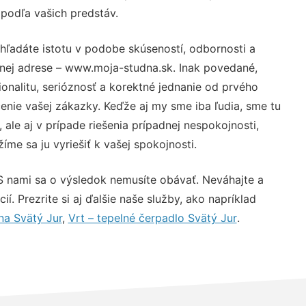
 podľa vašich predstáv.
hľadáte istotu v podobe skúseností, odbornosti a
vnej adrese – www.moja-studna.sk. Inak povedané,
nalitu, serióznosť a korektné jednanie od prvého
nie vašej zákazky. Keďže aj my sme iba ľudia, sme tu
 ale aj v prípade riešenia prípadnej nespokojnosti,
me sa ju vyriešiť k vašej spokojnosti.
S nami sa o výsledok nemusíte obávať. Neváhajte a
ií. Prezrite si aj ďalšie naše služby, ako napríklad
na Svätý Jur
,
Vrt – tepelné čerpadlo Svätý Jur
.