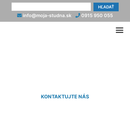
HĽADAŤ
info@moja-studna.sk
0915 950 055
Tepelné čerpadlo voda
voda (vrt) Hviezdoslavov
KONTAKTUJTE NÁS