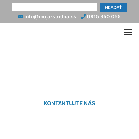
HĽADAŤ
info@moja-studna.sk
0915 950 055
Tepelné čerpadlo zem voda
(vrt) Nové Mesto
KONTAKTUJTE NÁS