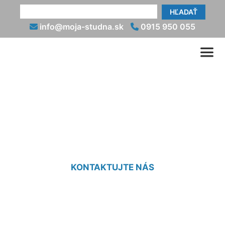
HĽADAŤ
info@moja-studna.sk
0915 950 055
Tepelné čerpadlo zem voda
(vrt) Witzeldorf
KONTAKTUJTE NÁS