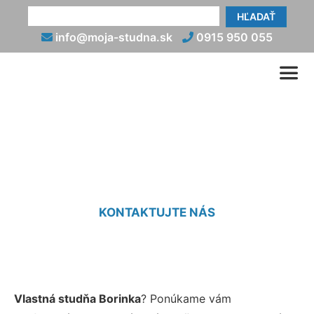
HĽADAŤ
info@moja-studna.sk
0915 950 055
Studne Borinka
KONTAKTUJTE NÁS
Vlastná studňa Borinka
? Ponúkame vám