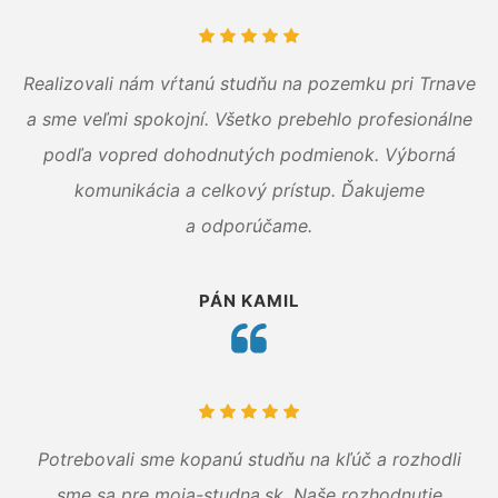
Realizovali nám vŕtanú studňu na pozemku pri Trnave
a sme veľmi spokojní. Všetko prebehlo profesionálne
podľa vopred dohodnutých podmienok. Výborná
komunikácia a celkový prístup. Ďakujeme
a odporúčame.
PÁN KAMIL
Potrebovali sme kopanú studňu na kľúč a rozhodli
sme sa pre moja-studna.sk. Naše rozhodnutie