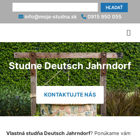
HĽADAŤ
info@moja-studna.sk
0915 950 055
Studne Deutsch Jahrndorf
KONTAKTUJTE NÁS
Vlastná studňa Deutsch Jahrndorf
? Ponúkame vám