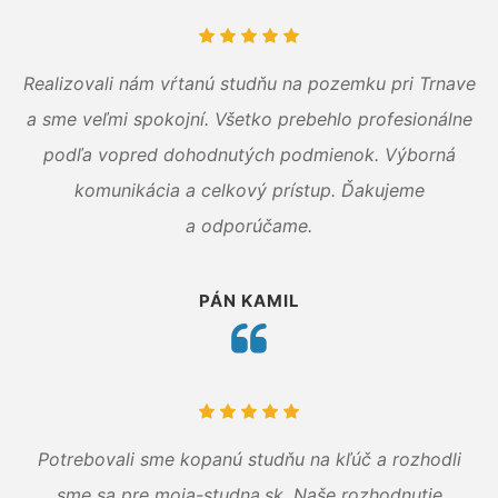
Realizovali nám vŕtanú studňu na pozemku pri Trnave
a sme veľmi spokojní. Všetko prebehlo profesionálne
podľa vopred dohodnutých podmienok. Výborná
komunikácia a celkový prístup. Ďakujeme
a odporúčame.
PÁN KAMIL
Potrebovali sme kopanú studňu na kľúč a rozhodli
sme sa pre moja-studna.sk. Naše rozhodnutie