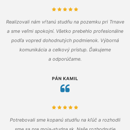
Realizovali nám vŕtanú studňu na pozemku pri Trnave
a sme veľmi spokojní. Všetko prebehlo profesionálne
podľa vopred dohodnutých podmienok. Výborná
komunikácia a celkový prístup. Ďakujeme
a odporúčame.
PÁN KAMIL
Potrebovali sme kopanú studňu na kľúč a rozhodli
sme sa pre moja-studna.sk. Naše rozhodnutie