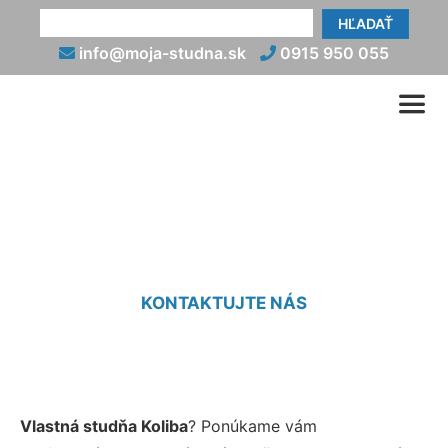
HĽADAŤ
info@moja-studna.sk
0915 950 055
Studne Koliba
KONTAKTUJTE NÁS
Vlastná studňa Koliba
? Ponúkame vám