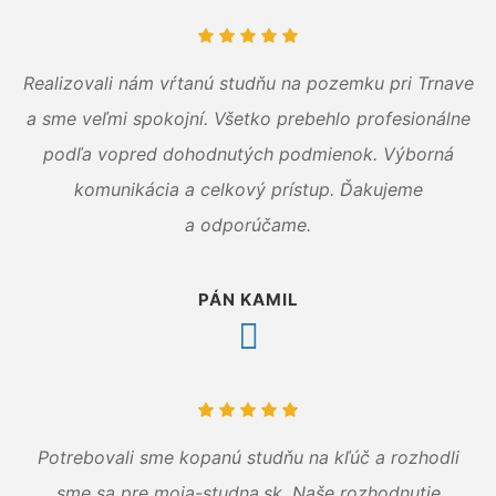
Realizovali nám vŕtanú studňu na pozemku pri Trnave
a sme veľmi spokojní. Všetko prebehlo profesionálne
podľa vopred dohodnutých podmienok. Výborná
komunikácia a celkový prístup. Ďakujeme
a odporúčame.
PÁN KAMIL
Potrebovali sme kopanú studňu na kľúč a rozhodli
sme sa pre moja-studna.sk. Naše rozhodnutie