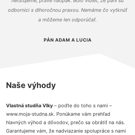
neľutujeme, práve naopak. Bolo vidieť, že páni sú
odborníci s dlhoročnou praxou. Nemáme čo vytknúť
a môžeme len odporúčať.
PÁN ADAM A LUCIA
Naše výhody
Vlastná studňa Vlky
– poďte do toho s nami –
www.moja-studna.sk. Ponúkame vám prehľad
hlavných výhod a dôvodov, prečo sa obrátiť na nás.
Garantujeme vám, že nadviazanie spolupráce s nami