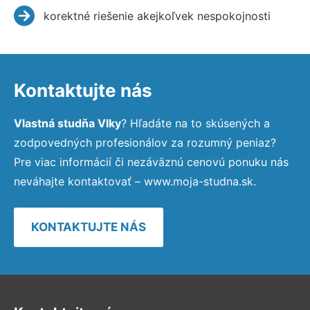
korektné riešenie akejkoľvek nespokojnosti
Kontaktujte nás
Vlastná studňa Vlky
? Hľadáte na to skúsených a
zodpovedných profesionálov za rozumný peniaz?
Pre viac informácií či nezáväznú cenovú ponuku nás
neváhajte kontaktovať – www.moja-studna.sk.
KONTAKTUJTE NÁS