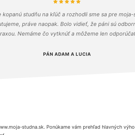
 kopanú studňu na kľúč a rozhodli sme sa pre moja-
tujeme, práve naopak. Bolo vidieť, že páni sú odborn
raxou. Nemáme čo vytknúť a môžeme len odporúčať
PÁN ADAM A LUCIA
ww.moja-studna.sk. Ponúkame vám prehľad hlavných výhod