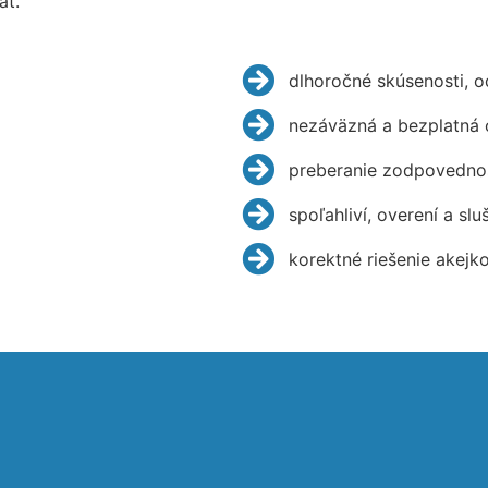
ať.
dlhoročné skúsenosti, 
nezáväzná a bezplatná 
preberanie zodpovednos
spoľahliví, overení a slu
korektné riešenie akejk