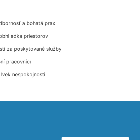
odbornosť a bohatá prax
obhliadka priestorov
ti za poskytované služby
šní pracovníci
oľvek nespokojnosti