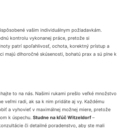
prispôsobené vašim individuálnym požiadavkám.
lednú kontrolu vykonanej práce, pretože si
ty patrí spoľahlivosť, ochota, korektný prístup a
i majú dlhoročné skúsenosti, bohatú prax a sú plne k
hajte to na nás. Našimi rukami prešlo veľké množstvo
veľmi radi, ak sa k nim pridáte aj vy. Každému
biť a vyhovieť v maximálnej možnej miere, pretože
účom k úspechu.
Studne na kľúč Witzeldorf
–
nzultácie či detailné poradenstvo, aby ste mali