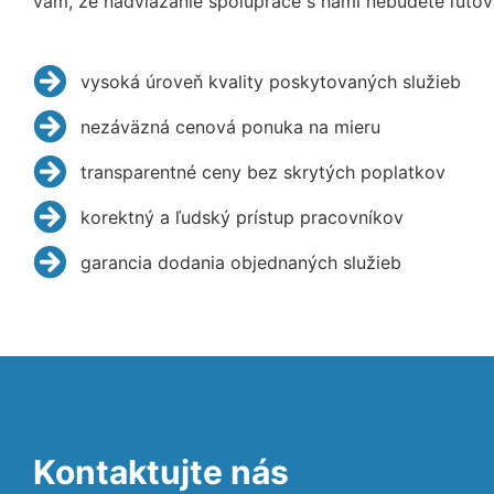
vám, že nadviazanie spolupráce s nami nebudete ľutov
vysoká úroveň kvality poskytovaných služieb
nezáväzná cenová ponuka na mieru
transparentné ceny bez skrytých poplatkov
korektný a ľudský prístup pracovníkov
garancia dodania objednaných služieb
Kontaktujte nás