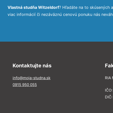
Vlastná studňa Witzeldorf
? Hľadáte na to skúsených 
viac informácií či nezáväznú cenovú ponuku nás neváh
Kontaktujte nás
Fa
info@moja-studna.sk
RIA 
0915 950 055
IČO
DIČ