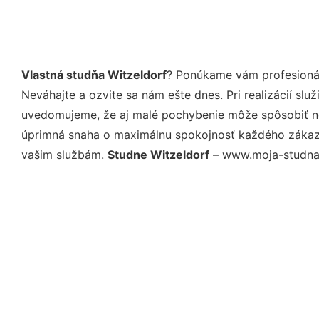
Vlastná studňa Witzeldorf
? Ponúkame vám profesionál
Neváhajte a ozvite sa nám ešte dnes. Pri realizácií sl
uvedomujeme, že aj malé pochybenie môže spôsobiť nep
úprimná snaha o maximálnu spokojnosť každého zákazní
vašim službám.
Studne Witzeldorf
– www.moja-studna.s