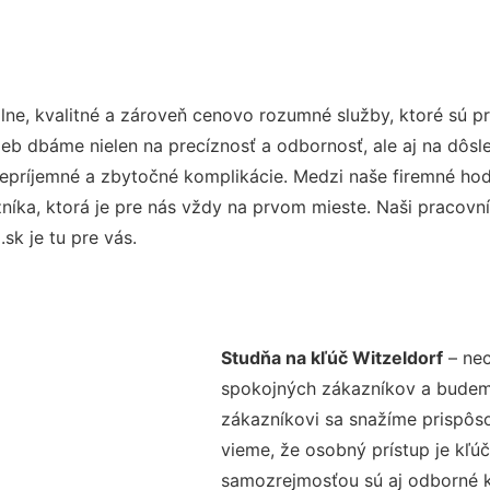
ne, kvalitné a zároveň cenovo rozumné služby, ktoré sú 
užieb dbáme nielen na precíznosť a odbornosť, ale aj na dôs
ríjemné a zbytočné komplikácie. Medzi naše firemné hodno
ka, ktorá je pre nás vždy na prvom mieste. Naši pracovníc
k je tu pre vás.
Studňa na kľúč Witzeldorf
– nec
spokojných zákazníkov a budeme 
zákazníkovi sa snažíme prispôso
vieme, že osobný prístup je kľ
samozrejmosťou sú aj odborné ko