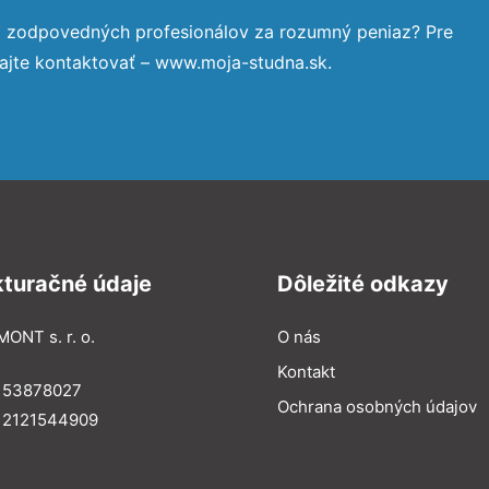
a zodpovedných profesionálov za rozumný peniaz? Pre
ajte kontaktovať – www.moja-studna.sk.
kturačné údaje
Dôležité odkazy
MONT s. r. o.
O nás
Kontakt
: 53878027
Ochrana osobných údajov
: 2121544909