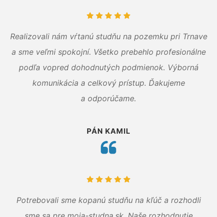
Realizovali nám vŕtanú studňu na pozemku pri Trnave
a sme veľmi spokojní. Všetko prebehlo profesionálne
podľa vopred dohodnutých podmienok. Výborná
komunikácia a celkový prístup. Ďakujeme
a odporúčame.
PÁN KAMIL
Potrebovali sme kopanú studňu na kľúč a rozhodli
sme sa pre moja-studna.sk. Naše rozhodnutie