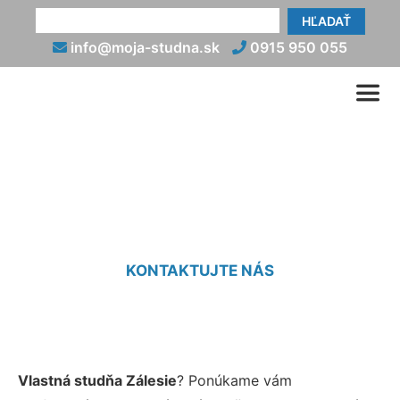
HĽADAŤ
info@moja-studna.sk
0915 950 055
Studne Zálesie
KONTAKTUJTE NÁS
Vlastná studňa Zálesie
? Ponúkame vám