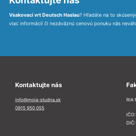
Vsakovací vrt Deutsch Haslau
? Hľadáte na to skúsen
viac informácií či nezáväznú cenovú ponuku nás neváh
Kontaktujte nás
Fa
info@moja-studna.sk
RIA 
0915 950 055
IČO
DIČ