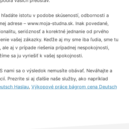
 podľa vašich predstáv.
 hľadáte istotu v podobe skúseností, odbornosti a
vnej adrese – www.moja-studna.sk. Inak povedané,
nalitu, serióznosť a korektné jednanie od prvého
nie vašej zákazky. Keďže aj my sme iba ľudia, sme tu
 ale aj v prípade riešenia prípadnej nespokojnosti,
me sa ju vyriešiť k vašej spokojnosti.
 S nami sa o výsledok nemusíte obávať. Neváhajte a
ií. Prezrite si aj ďalšie naše služby, ako napríklad
eutsch Haslau
,
Výkopové práce bágrom cena Deutsch