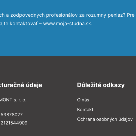
ých a zodpovedných profesionálov za rozumný peniaz? Pre
ajte kontaktovať – www.moja-studna.sk.
kturačné údaje
Dôležité odkazy
MONT s. r. o.
O nás
Kontakt
: 53878027
Ochrana osobných údajov
: 2121544909