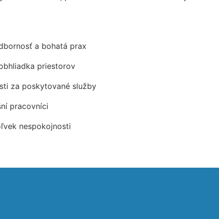
odbornosť a bohatá prax
obhliadka priestorov
ti za poskytované služby
šní pracovníci
oľvek nespokojnosti