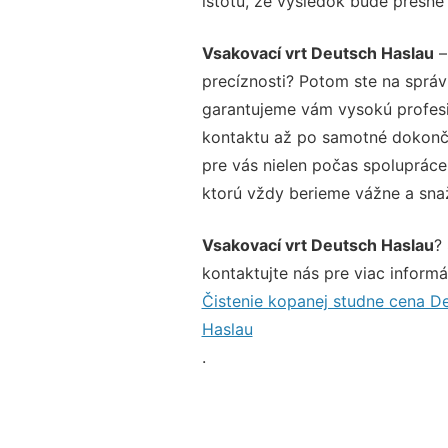
istotu, že výsledok bude presne
Vsakovací vrt Deutsch Haslau
–
precíznosti? Potom ste na sprá
garantujeme vám vysokú profesio
kontaktu až po samotné dokonče
pre vás nielen počas spolupráce,
ktorú vždy berieme vážne a snaží
Vsakovací vrt Deutsch Haslau
?
kontaktujte nás pre viac informác
Čistenie kopanej studne cena D
Haslau
.