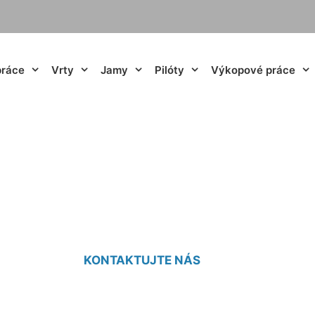
práce
Vrty
Jamy
Pilóty
Výkopové práce
cie vrty Deutsch 
KONTAKTUJTE NÁS