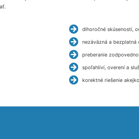
ať.
dlhoročné skúsenosti, 
nezáväzná a bezplatná 
preberanie zodpovednos
spoľahliví, overení a slu
korektné riešenie akejk