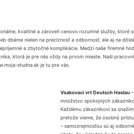
nálne, kvalitné a zároveň cenovo rozumné služby, ktoré 
užieb dbáme nielen na precíznosť a odbornosť, ale aj na dôs
ríjemné a zbytočné komplikácie. Medzi naše firemné hodno
ka, ktorá je pre nás vždy na prvom mieste. Naši pracovníc
.moja-studna.sk je tu pre vás.
Vsakovací vrt Deutsch Haslau
–
množstvo spokojných zákazníkov 
Každému zákazníkovi sa snažíme
pretože vieme, že osobný príst
– samozrejmosťou sú aj odborné 