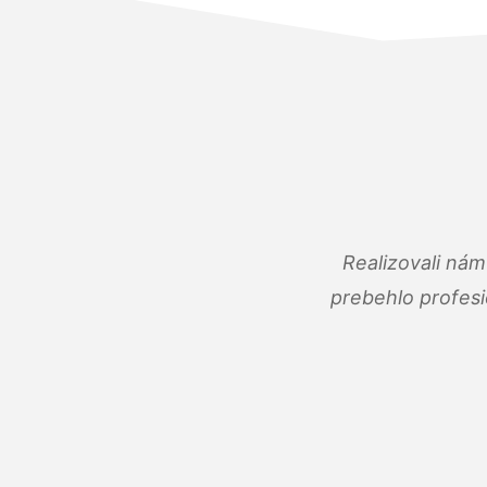
Realizovali ná
prebehlo profes