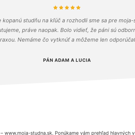
 kopanú studňu na kľúč a rozhodli sme sa pre moja-
tujeme, práve naopak. Bolo vidieť, že páni sú odborn
raxou. Nemáme čo vytknúť a môžeme len odporúčať
PÁN ADAM A LUCIA
 – www.moja-studna.sk. Ponúkame vám prehľad hlavných vý