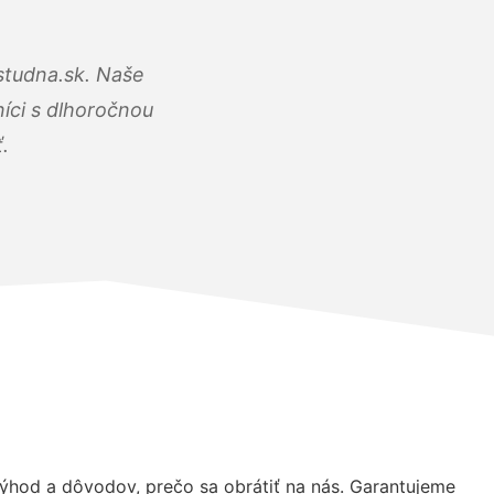
studna.sk. Naše
íci s dlhoročnou
.
hod a dôvodov, prečo sa obrátiť na nás. Garantujeme