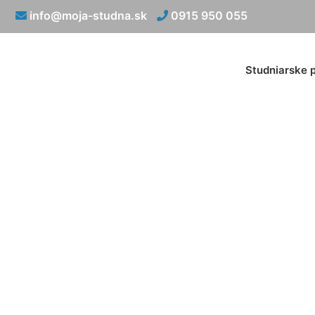
info@moja-studna.sk
0915 950 055
Studniarske 
Vsakova