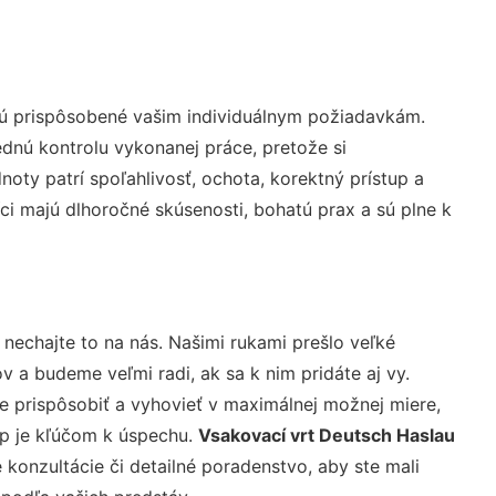
sú prispôsobené vašim individuálnym požiadavkám.
lednú kontrolu vykonanej práce, pretože si
ty patrí spoľahlivosť, ochota, korektný prístup a
i majú dlhoročné skúsenosti, bohatú prax a sú plne k
 nechajte to na nás. Našimi rukami prešlo veľké
a budeme veľmi radi, ak sa k nim pridáte aj vy.
 prispôsobiť a vyhovieť v maximálnej možnej miere,
up je kľúčom k úspechu.
Vsakovací vrt Deutsch Haslau
konzultácie či detailné poradenstvo, aby ste mali