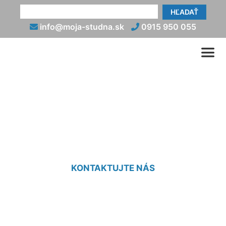
HĽADAŤ
info@moja-studna.sk
0915 950 055
Vsakovacia jama cena
Hamuliakovo
KONTAKTUJTE NÁS