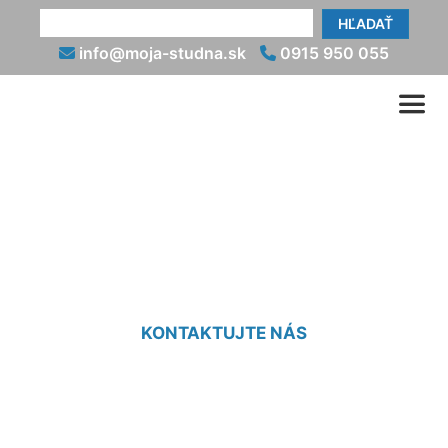
HĽADAŤ
info@moja-studna.sk
0915 950 055
Výkop základov cena
Lamač
KONTAKTUJTE NÁS