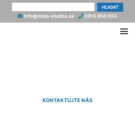
HĽADAŤ
info@moja-studna.sk
0915 950 055
Napojenie studne Dedinka
pri Dunaji
KONTAKTUJTE NÁS