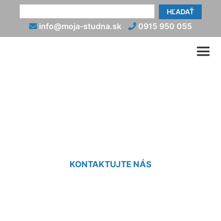
HĽADAŤ
info@moja-studna.sk
0915 950 055
Napojenie studne
Kvetoslavov
KONTAKTUJTE NÁS