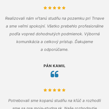
Realizovali nám vŕtanú studňu na pozemku pri Trnave
a sme veľmi spokojní. Všetko prebehlo profesionálne
podľa vopred dohodnutých podmienok. Výborná
komunikácia a celkový prístup. Ďakujeme
a odporúčame.
PÁN KAMIL
Potrebovali sme kopanú studňu na kľúč a rozhodli
sme sa pre moja-studna.sk. Naše rozhodnutie