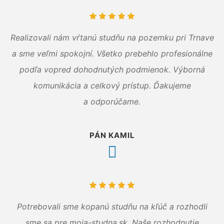
Realizovali nám vŕtanú studňu na pozemku pri Trnave
a sme veľmi spokojní. Všetko prebehlo profesionálne
podľa vopred dohodnutých podmienok. Výborná
komunikácia a celkový prístup. Ďakujeme
a odporúčame.
PÁN KAMIL
Potrebovali sme kopanú studňu na kľúč a rozhodli
sme sa pre moja-studna.sk. Naše rozhodnutie