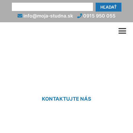
HĽADAŤ
info@moja-studna.sk
0915 950 055
Napojenie studne Záhorská
Bystrica
KONTAKTUJTE NÁS