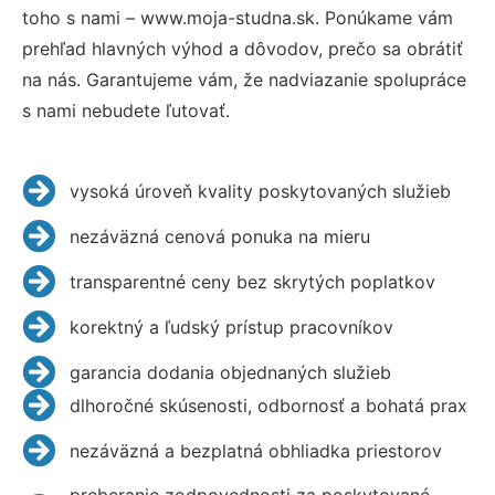
toho s nami – www.moja-studna.sk. Ponúkame vám
prehľad hlavných výhod a dôvodov, prečo sa obrátiť
na nás. Garantujeme vám, že nadviazanie spolupráce
s nami nebudete ľutovať.
vysoká úroveň kvality poskytovaných služieb
nezáväzná cenová ponuka na mieru
transparentné ceny bez skrytých poplatkov
korektný a ľudský prístup pracovníkov
garancia dodania objednaných služieb
dlhoročné skúsenosti, odbornosť a bohatá prax
nezáväzná a bezplatná obhliadka priestorov
preberanie zodpovednosti za poskytované