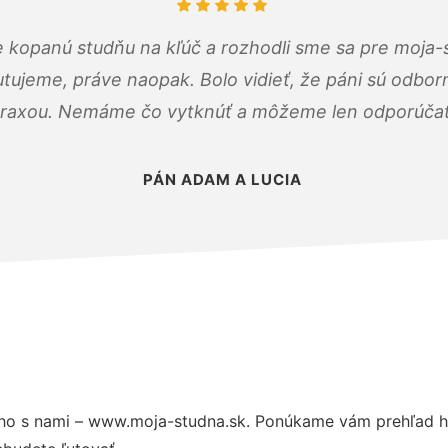
 kopanú studňu na kľúč a rozhodli sme sa pre moja-
tujeme, práve naopak. Bolo vidieť, že páni sú odborn
raxou. Nemáme čo vytknúť a môžeme len odporúčať
PÁN ADAM A LUCIA
ho s nami – www.moja-studna.sk. Ponúkame vám prehľad hl