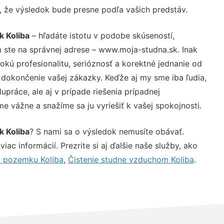
u, že výsledok bude presne podľa vašich predstáv.
 Koliba
– hľadáte istotu v podobe skúseností,
 ste na správnej adrese – www.moja-studna.sk. Inak
ú profesionalitu, serióznosť a korektné jednanie od
dokončenie vašej zákazky. Keďže aj my sme iba ľudia,
upráce, ale aj v prípade riešenia prípadnej
e vážne a snažíme sa ju vyriešiť k vašej spokojnosti.
 Koliba
? S nami sa o výsledok nemusíte obávať.
iac informácií. Prezrite si aj ďalšie naše služby, ako
a pozemku Koliba
,
Čistenie studne vzduchom Koliba
.