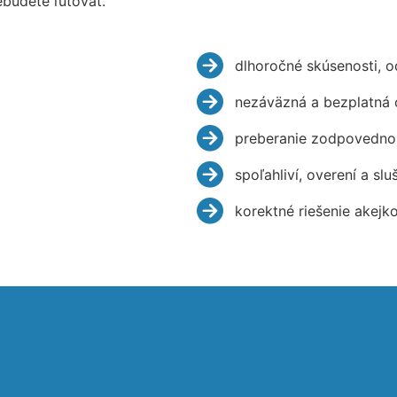
budete ľutovať.
dlhoročné skúsenosti, 
nezáväzná a bezplatná 
preberanie zodpovednos
spoľahliví, overení a slu
korektné riešenie akejk