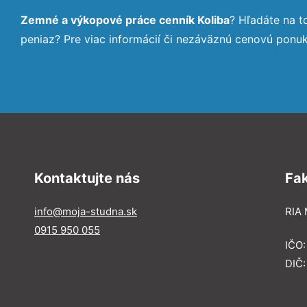
Zemné a výkopové práce cenník Koliba
? Hľadáte na 
peniaz? Pre viac informácií či nezáväznú cenovú ponu
Kontaktujte nás
Fa
info@moja-studna.sk
RIA 
0915 950 055
IČO
DIČ