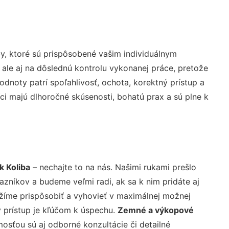
y, ktoré sú prispôsobené vašim individuálnym
 ale aj na dôslednú kontrolu vykonanej práce, pretože
noty patrí spoľahlivosť, ochota, korektný prístup a
i majú dlhoročné skúsenosti, bohatú prax a sú plne k
 Koliba
– nechajte to na nás. Našimi rukami prešlo
níkov a budeme veľmi radi, ak sa k nim pridáte aj
žíme prispôsobiť a vyhovieť v maximálnej možnej
 prístup je kľúčom k úspechu.
Zemné a výkopové
osťou sú aj odborné konzultácie či detailné