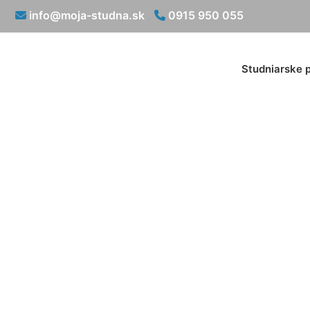
info@moja-studna.sk
0915 950 055
Studniarske 
Zemné a vý