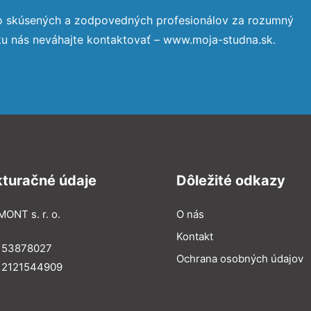
to skúsených a zodpovedných profesionálov za rozumný
ku nás neváhajte kontaktovať – www.moja-studna.sk.
kturačné údaje
Dôležité odkazy
MONT s. r. o.
O nás
Kontakt
: 53878027
Ochrana osobných údajov
: 2121544909