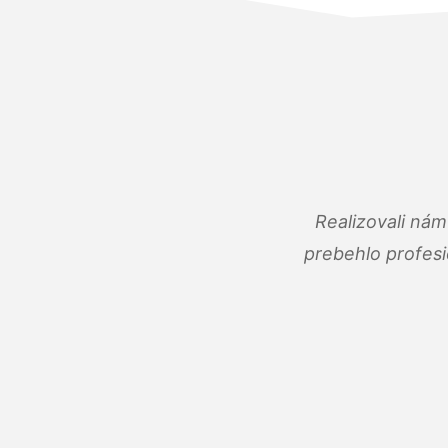
Realizovali ná
prebehlo profes