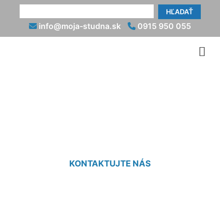
HĽADAŤ
info@moja-studna.sk
0915 950 055
Výkopové a zemné práce
Jarovce
KONTAKTUJTE NÁS