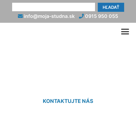
HĽADAŤ
info@moja-studna.sk
0915 950 055
Výkopové a zemné práce
Ružinov
KONTAKTUJTE NÁS