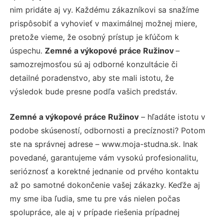
nim pridáte aj vy. Každému zákazníkovi sa snažíme
prispôsobiť a vyhovieť v maximálnej možnej miere,
pretože vieme, že osobný prístup je kľúčom k
úspechu.
Zemné a výkopové práce Ružinov
–
samozrejmosťou sú aj odborné konzultácie či
detailné poradenstvo, aby ste mali istotu, že
výsledok bude presne podľa vašich predstáv.
Zemné a výkopové práce Ružinov
– hľadáte istotu v
podobe skúseností, odbornosti a precíznosti? Potom
ste na správnej adrese – www.moja-studna.sk. Inak
povedané, garantujeme vám vysokú profesionalitu,
serióznosť a korektné jednanie od prvého kontaktu
až po samotné dokončenie vašej zákazky. Keďže aj
my sme iba ľudia, sme tu pre vás nielen počas
spolupráce, ale aj v prípade riešenia prípadnej