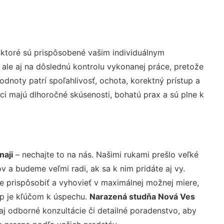
ktoré sú prispôsobené vašim individuálnym
 ale aj na dôslednú kontrolu vykonanej práce, pretože
noty patrí spoľahlivosť, ochota, korektný prístup a
i majú dlhoročné skúsenosti, bohatú prax a sú plne k
naji
– nechajte to na nás. Našimi rukami prešlo veľké
a budeme veľmi radi, ak sa k nim pridáte aj vy.
 prispôsobiť a vyhovieť v maximálnej možnej miere,
up je kľúčom k úspechu.
Narazená studňa Nová Ves
j odborné konzultácie či detailné poradenstvo, aby