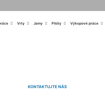
práce
Vrty
Jamy
Pilóty
Výkopové práce
studne Nová Ves pr
KONTAKTUJTE NÁS