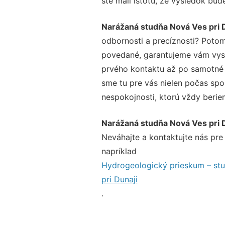
ste mali istotu, že výsledok bud
Narážaná studňa Nová Ves pri 
odbornosti a precíznosti? Potom
povedané, garantujeme vám vysok
prvého kontaktu až po samotné 
sme tu pre vás nielen počas spol
nespokojnosti, ktorú vždy beriem
Narážaná studňa Nová Ves pri 
Neváhajte a kontaktujte nás pre v
napríklad
Hydrogeologický prieskum – stu
pri Dunaji
.