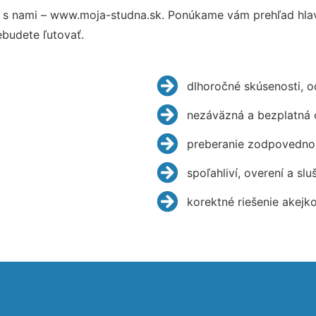
 s nami – www.moja-studna.sk. Ponúkame vám prehľad hlav
budete ľutovať.
dlhoročné skúsenosti, 
nezáväzná a bezplatná 
preberanie zodpovednos
spoľahliví, overení a slu
korektné riešenie akejk