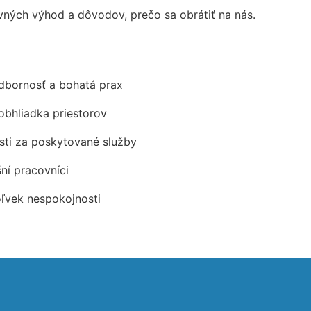
ných výhod a dôvodov, prečo sa obrátiť na nás.
odbornosť a bohatá prax
obhliadka priestorov
ti za poskytované služby
šní pracovníci
oľvek nespokojnosti