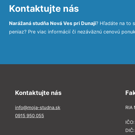
Kontaktujte nás
Narážaná studňa Nová Ves pri Dunaji
? Hľadáte na to
peniaz? Pre viac informácií či nezáväznú cenovú ponu
Kontaktujte nás
Fa
info@moja-studna.sk
RIA 
0915 950 055
IČO
DIČ