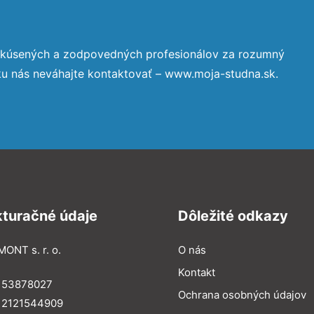
 skúsených a zodpovedných profesionálov za rozumný
ku nás neváhajte kontaktovať – www.moja-studna.sk.
kturačné údaje
Dôležité odkazy
MONT s. r. o.
O nás
Kontakt
: 53878027
Ochrana osobných údajov
: 2121544909