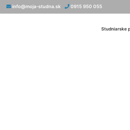
info@moja-studna.sk
0915 950 055
Studniarske 
Narážané 