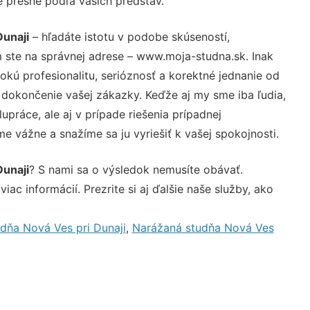
e presne podľa vašich predstáv.
Dunaji
– hľadáte istotu v podobe skúseností,
 ste na správnej adrese – www.moja-studna.sk. Inak
ú profesionalitu, serióznosť a korektné jednanie od
dokončenie vašej zákazky. Keďže aj my sme iba ľudia,
upráce, ale aj v prípade riešenia prípadnej
e vážne a snažíme sa ju vyriešiť k vašej spokojnosti.
Dunaji
? S nami sa o výsledok nemusíte obávať.
iac informácií. Prezrite si aj ďalšie naše služby, ako
dňa Nová Ves pri Dunaji
,
Narážaná studňa Nová Ves