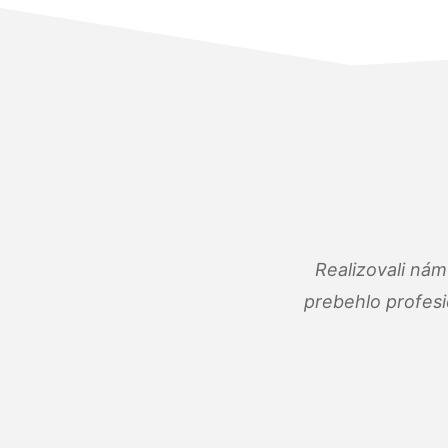
Realizovali ná
prebehlo profes