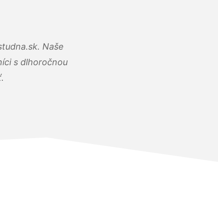
studna.sk. Naše
íci s dlhoročnou
.