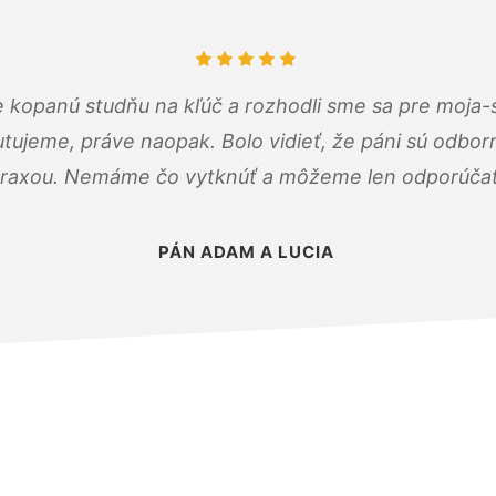
 kopanú studňu na kľúč a rozhodli sme sa pre moja-
tujeme, práve naopak. Bolo vidieť, že páni sú odborn
raxou. Nemáme čo vytknúť a môžeme len odporúčať
PÁN ADAM A LUCIA